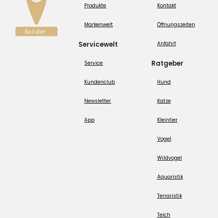
Produkte
Kontakt
Markenwelt
Öffnungszeiten
Servicewelt
Anfahrt
Ratgeber
Service
Kundenclub
Hund
Newsletter
Katze
App
Kleintier
Vogel
Wildvogel
Aquaristik
Terraristik
Teich